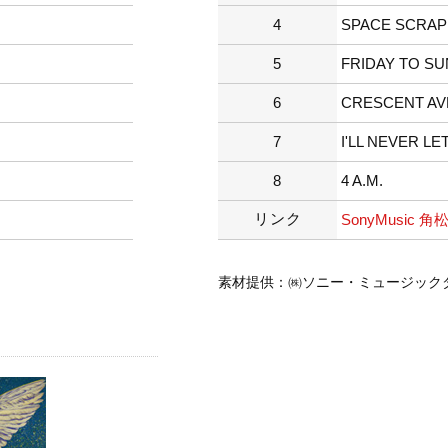
4
SPACE SCRA
5
FRIDAY TO S
6
CRESCENT A
7
I'LL NEVER L
8
4 A.M.
リンク
SonyMusic 角松
素材提供：㈱ソニー・ミュージック