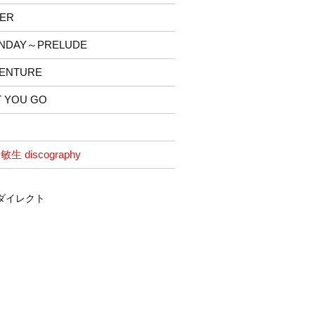
PER
UNDAY～PRELUDE
VENTURE
ET YOU GO
敏生 discography
ダイレクト